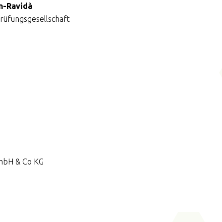
on-Ravidà
üfungsgesellschaft
GmbH & Co KG