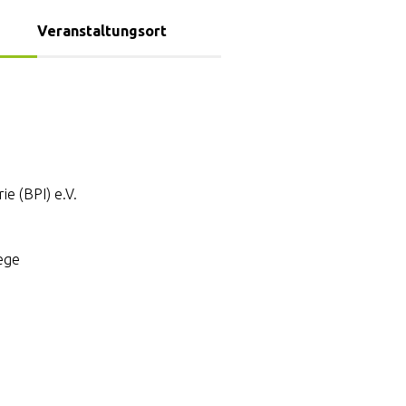
Veranstaltungsort
e (BPI) e.V.
ege