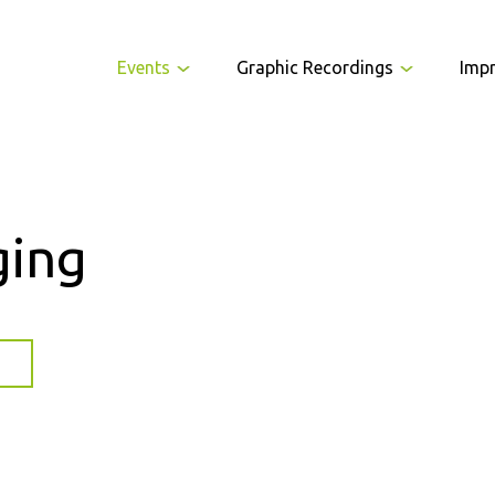
Events
Graphic Recordings
Imp
ging